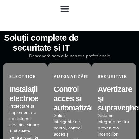
Skip
to
content
SERVICII
Soluții complete de
securitate și IT
Descoperă serviciile noastre profesionale
ELECTRICE
AUTOMATIZĂRI
SECURITATE
Instalații
Control
Avertizare
electrice
acces și
și
automatizări
supraveghe
Proiectare și
implementare
Soluții
Sisteme
de sisteme
inteligente de
integrate pentru
electrice sigure
pontaj, control
prevenirea
și eficiente
acces și
incendiilor,
pentru locuințe