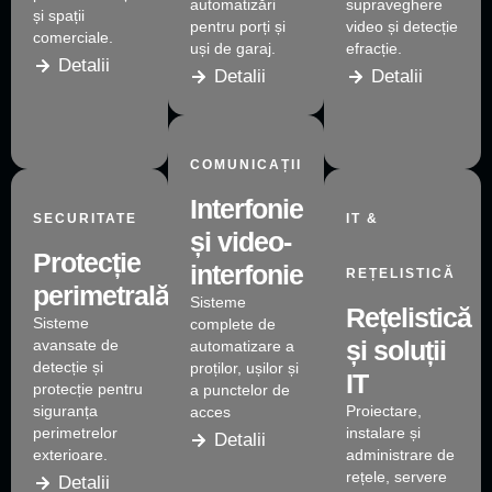
automatizări
supraveghere
și spații
pentru porți și
video și detecție
comerciale.
uși de garaj.
efracție.
Detalii
Detalii
Detalii
COMUNICAȚII
Interfonie
SECURITATE
IT &
și video-
Protecție
interfonie
REȚELISTICĂ
perimetrală
Sisteme
Rețelistică
Sisteme
complete de
și soluții
avansate de
automatizare a
detecție și
proților, ușilor și
IT
protecție pentru
a punctelor de
siguranța
Proiectare,
acces
perimetrelor
instalare și
Detalii
exterioare.
administrare de
rețele, servere
Detalii