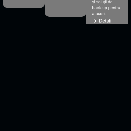
și soluții de
back-up pentru
afaceri.
Detalii