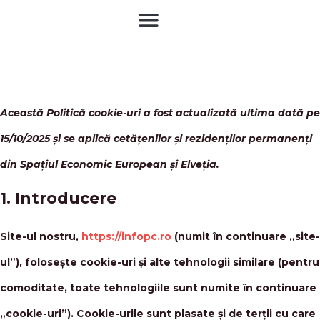
Skip
to
content
Consent
Consent
Consent
Consent
Consent
Consent
Consent
Această Politică cookie-uri a fost actualizată ultima dată pe
to
to
to
to
to
to
to
15/10/2025 și se aplică cetățenilor și rezidenților permanenți
service
service
service
service
service
service
service
din Spațiul Economic European și Elveția.
element
wordpre
google-
litespee
google-
google-
diverse
1. Introducere
analytic
fonts
maps
Site-ul nostru,
https://infopc.ro
(numit în continuare „site-
ul”), folosește cookie-uri și alte tehnologii similare (pentru
comoditate, toate tehnologiile sunt numite în continuare
„cookie-uri”). Cookie-urile sunt plasate și de terții cu care